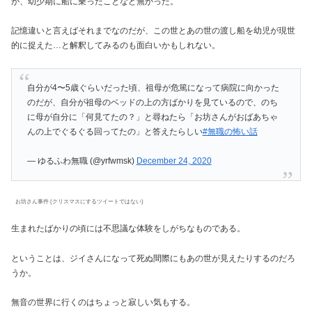
が、幼少期に船に乗ったことなど無かった。
記憶違いと言えばそれまでなのだが、この世とあの世の渡し船を幼児が現世
的に捉えた…と解釈してみるのも面白いかもしれない。
自分が4〜5歳ぐらいだった頃、祖母が危篤になって病院に向かった
のだが、自分が祖母のベッドの上の方ばかりを見ているので、のち
に母が自分に「何見てたの？」と尋ねたら「お坊さんがおばあちゃ
んの上でぐるぐる回ってたの」と答えたらしい
#無職の怖い話
— ゆるふわ無職 (@yrfwmsk)
December 24, 2020
お坊さん事件 (クリスマスにするツイートではない)
生まれたばかりの頃には不思議な体験をしがちなものである。
ということは、ジイさんになって死ぬ間際にもあの世が見えたりするのだろ
うか。
無音の世界に行くのはちょっと寂しい気もする。