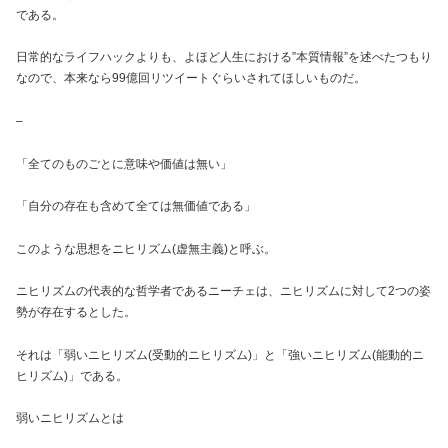
である。
日常的なライフハックよりも、よほど人生における”本質情報”を述べたつもり
なので、本来なら99億回リツイートぐらいされてほしいものだ。
–
「全てのものごとに意味や価値は無い」
「自分の存在も含めて全ては無価値である」
このような思想をニヒリズム(虚無主義)と呼ぶ。
ニヒリズムの代表的な哲学者であるニーチェは、ニヒリズムに対して2つの姿
勢が存在するとした。
それは「弱いニヒリズム(受動的ニヒリズム)」と「強いニヒリズム(能動的ニ
ヒリズム)」である。
弱いニヒリズムとは