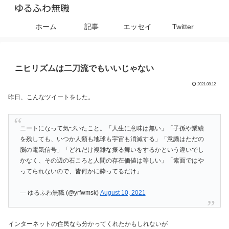
ゆるふわ無職
ホーム
記事
エッセイ
Twitter
ニヒリズムは二刀流でもいいじゃない
2021.08.12
昨日、こんなツイートをした。
ニートになって気づいたこと。「人生に意味は無い」「子孫や業績
を残しても、いつか人類も地球も宇宙も消滅する」「意識はただの
脳の電気信号」「どれだけ複雑な振る舞いをするかという違いでし
かなく、その辺の石ころと人間の存在価値は等しい」「素面ではや
ってられないので、皆何かに酔ってるだけ」
— ゆるふわ無職 (@yrfwmsk)
August 10, 2021
インターネットの住民なら分かってくれたかもしれないが