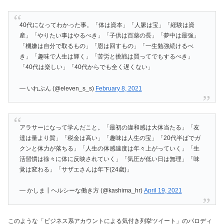
40代になってわかった事。「体は資本」「人脈は宝」「経験は資
産」「やりたい事はやるべき」「子供は百薬の長」「夢中は最強」
「機嫌は自分で取るもの」「恩は回すもの」「一生勉強続けるべ
き」「趣味で人生は輝く」「苦労と挑戦は買ってでもするべき」
「40代は楽しい」「40代からでも全く遅くない」
— いれぶん (@eleven_s_s)
February 8, 2021
アラサーになって学んだこと。「最初の違和感は大体当たる」「友
達は量より質」「税金は高い」「趣味は人生の宝」「20代半ばでガ
クンと体力が落ちる」「人生の体感速度は年々上がっていく」「生
活習慣は徐々に体に反映されていく」「気圧が低い日は無理」「味
覚は変わる」「サザエさんは年下(24歳)」
— かしま┃ヘルシーな働き方 (@kashima_hr)
April 19, 2021
このような「ビジネス系アカウントによる気付き列挙ツイート」のパロディ