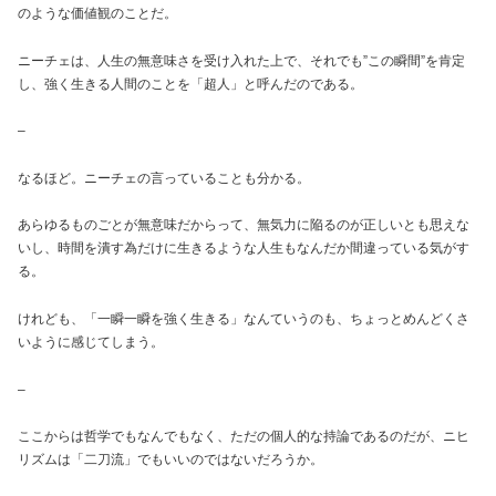
のような価値観のことだ。
ニーチェは、人生の無意味さを受け入れた上で、それでも”この瞬間”を肯定
し、強く生きる人間のことを「超人」と呼んだのである。
–
なるほど。ニーチェの言っていることも分かる。
あらゆるものごとが無意味だからって、無気力に陥るのが正しいとも思えな
いし、時間を潰す為だけに生きるような人生もなんだか間違っている気がす
る。
けれども、「一瞬一瞬を強く生きる」なんていうのも、ちょっとめんどくさ
いように感じてしまう。
–
ここからは哲学でもなんでもなく、ただの個人的な持論であるのだが、ニヒ
リズムは「二刀流」でもいいのではないだろうか。