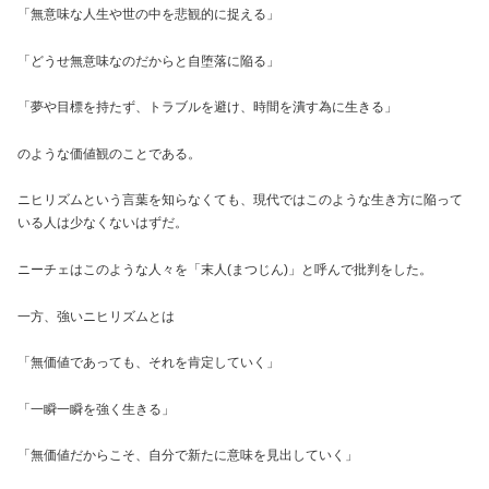
「無意味な人生や世の中を悲観的に捉える」
「どうせ無意味なのだからと自堕落に陥る」
「夢や目標を持たず、トラブルを避け、時間を潰す為に生きる」
のような価値観のことである。
ニヒリズムという言葉を知らなくても、現代ではこのような生き方に陥って
いる人は少なくないはずだ。
ニーチェはこのような人々を「末人(まつじん)」と呼んで批判をした。
一方、強いニヒリズムとは
「無価値であっても、それを肯定していく」
「一瞬一瞬を強く生きる」
「無価値だからこそ、自分で新たに意味を見出していく」