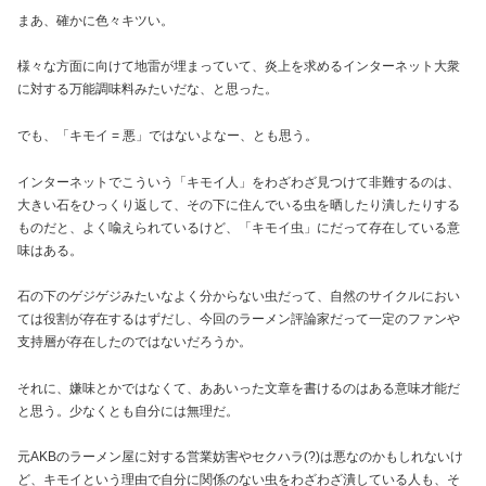
まあ、確かに色々キツい。
様々な方面に向けて地雷が埋まっていて、炎上を求めるインターネット大衆
に対する万能調味料みたいだな、と思った。
でも、「キモイ = 悪」ではないよなー、とも思う。
インターネットでこういう「キモイ人」をわざわざ見つけて非難するのは、
大きい石をひっくり返して、その下に住んでいる虫を晒したり潰したりする
ものだと、よく喩えられているけど、「キモイ虫」にだって存在している意
味はある。
石の下のゲジゲジみたいなよく分からない虫だって、自然のサイクルにおい
ては役割が存在するはずだし、今回のラーメン評論家だって一定のファンや
支持層が存在したのではないだろうか。
それに、嫌味とかではなくて、ああいった文章を書けるのはある意味才能だ
と思う。少なくとも自分には無理だ。
元AKBのラーメン屋に対する営業妨害やセクハラ(?)は悪なのかもしれないけ
ど、キモイという理由で自分に関係のない虫をわざわざ潰している人も、そ