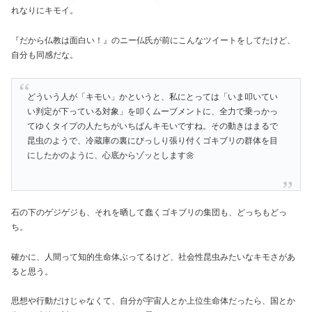
れなりにキモイ。
『だから仏教は面白い！』のニー仏氏が前にこんなツイートをしてたけど、
自分も同感だな。
どういう人が「キモい」かというと、私にとっては「いま叩いてい
い判定が下っている対象」を叩くムーブメントに、全力で乗っかっ
てゆくタイプの人たちがいちばんキモいですね。その動きはまるで
昆虫のようで、冷蔵庫の裏にびっしり張り付くゴキブリの群体を目
にしたかのように、心底からゾッとします🌼
石の下のゲジゲジも、それを晒して蠢くゴキブリの集団も、どっちもどっ
ち。
確かに、人間って知的生命体ぶってるけど、社会性昆虫みたいなキモさがあ
ると思う。
思想や行動だけじゃなくて、自分が宇宙人とか上位生命体だったら、国とか