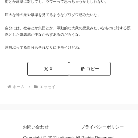
街とか建築に対しても、ウワーって思っちゃうかもしれない。
巨大な蜂の巣や蟻塚を見てるようなゾワゾワ感みたいな。
自分には、社会とか集団とか、浮動的な大衆の悪意みたいなものに対する漠
然とした嫌悪感が少なからずあるのだろうな。
達観ぶってる自分もそれなりにキモイけどね。
X
コピー
ホーム
エッセイ
お問い合わせ
プライバシーポリシー
Copyright © 2021 yrfwmsk All Rights Reserved.