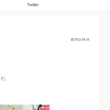
Twitter
2022.09.16
」だ。
。