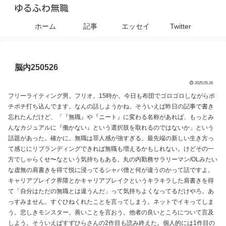
ゆるふわ無職
ホーム
記事
エッセイ
Twitter
脳内250526
2025.05.26
フリーライティング男。フリオ。15時か。今日も布団でゴロゴロしながらポ
チポチ打ち込んでます。なんの話しようかね。そういえば昨日の記事で書き
忘れたんだけど、「『無職』や『ニート』に変わる名称があれば、もっとみ
んなカジュアルに『働かない』という選択肢を取れるのではないか」という
話題があった。確かに。無職は罪人感が強すぎる。最先端の新しい生き方っ
て感じにリブランディングできれば無職も増えるかもしれない。けどその一
方でしゃらくせ〜なという気持ちもある。丸の内勤務サラリーマン/OLみたい
な虚無の肩書きを得て悦に浸ってるシャバ僧と何が違うのかって話ですよ。
キャリアブレイク界隈とかキャリアブレイクというキラキラした肩書きを得
て「自分はただの無職とは違うんだ」って気持ちよくなってるだけやろ。あ
っすみません。すぐひねくれたことを言ってしまう。ネットでイキってしま
う。悲しきモンスター。善いことを言おう。他者の良いところについて言及
しよう。そういえばすずひらさんの2作目も読み終えた。個人的には1作目の