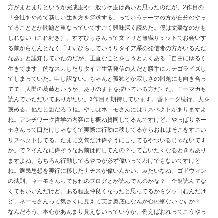
方がまとまりというか完成度や一般ウケ度は高いと思ったのだが、2作目の
「会社をやめて新しい生き方を探求する」っていうテーマの方が自分のやっ
てることとか問題と重なっていてすごく興味深く読めた。僕は文豪なのかも
しれない（これ好き）。すずひらさんって文フリと無職サミットでお会いす
る前からなんとなく「すずひらっていうリタイア系の発信者の方がいるんだ
なあ」と認知していたのだが、正直なことを言うとよくある「自由にゆるく
生きてます」的なスカしたリタイア生活発信の人だと勝手にカテゴライズし
てしまっていた。申し訳ない。ちゃんと孤独とか寂しさの問題にも向き合っ
てて、人間の葛藤というか、ありのままを描いている方だった。ニーマガも
読んでいただいてありがたい。3作目も期待しています。善トーク続行。人を
褒める。他だと誰だろうね。やっぱネーモさんにはリスペクトがありますよ
ね。アンチワーク哲学の内容にも概ね賛同してるんですけど、やっぱりネー
モさんって口だけじゃなくて実際に行動に移してるからおれはそこをすごい
リスペクトしてる。たまに文句だけ偉そうに言ってるやついるじゃないです
か。で？そんなに偉そうなお前は何してんの？って言いたくなるときもあり
ますよね。もちろん行動してるやつが必ず偉いってわけでもないですけど
ね。選民思想を実行に移したナチスが偉いんかい、みたいなね。ゴドウィン
の法則。ネーモさんっておれのブログとか読んでんのかな？ 全然読んでな
くてもいいんだけど。ある程度仲良くなったと思ってるからツッコむんだけ
ど、ネーモさんって気さくに見えて実は奥底になんか心の壁ないですか？
なんだろう、本心があんまり見えないっていうか。例えばおれってこうやっ