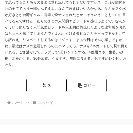
て思ってることありのままに垂れ流してるじゃないですか？ これが結局お
れの全てであり一部なんですよ。なんて言えばいいのかなあ。なんかスク水
が好きとか台湾ギャルに電車で逆ナンされたとか、そういうこともnoteに書
いてるんですけど、ありのままの人間的エピソードを感じるようで、なんか
そういう限りなく人間風エピソードを人工的に再現したような違和感をおれ
はちょっと感じてしまうんですよね。すげえ失礼なことを言ってるかも。申
し訳ねえ。リスペクトしてるのはマジっす。まあ今日はそんな感じですか
ね。最近はナスの煮浸し作るのにハマってる。ナスを3本カットして切れ目も
いれる。ごま油かけてラップして5分レンチンする。4倍麺つゆ、生姜、砂
糖、水をかける。30分放置。うますぎ。無限に食える。おすすめレシピ。お
わり。
X
コピー
ホーム
エッセイ