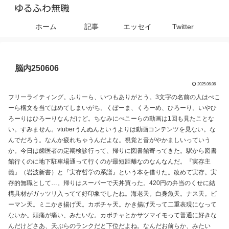
ゆるふわ無職
ホーム
記事
エッセイ
Twitter
脳内250606
2025.06.06
フリーライティング。ふりーら、いつもありがとう。3文字の名前の人はぺこ
ーら構文を当てはめてしまいがち。くぼーま、くろーめ、ひろーり。いやひ
ろーりはひろーりなんだけど。ちなみにぺこーらの動画は1回も見たことな
い。すみません。vtuberうんぬんというよりは動画コンテンツを見ない。な
んでだろう。なんか疲れちゃうんだよな。視覚と音がやかましいっていう
か。今日は歯医者の定期検診行って、帰りに図書館寄ってきた。駅から図書
館行くのに地下駐車場通って行くのが最短距離なのなんなんだ。『実存主
義』（岩波新書）と『実存哲学の系譜』という本を借りた。改めて実存。実
存的無職として…。帰りはスーパーで天丼買った。420円の弁当のくせに結
構具材がガッツリ入ってて好印象でしたね。海老天。白身魚天。ナス天。ピ
ーマン天。ミニかき揚げ天。カボチャ天。かき揚げ天って二重表現になって
ないか。頭痛が痛い、みたいな。カボチャとかサツマイモって普通に好きな
んだけどさあ、天ぷらのランクだと下位だよね。なんだお前らか、みたい