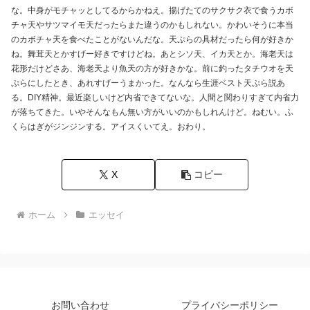
な。中身がモチャッとしてるからかねえ。揚げたてのサクサク衣で食うカボ
チャ天やサツマイモ天だったらまた違うのかもしれない。かわいそうに本当
のカボチャ天を食べたことがないんだな。天ぷらの具材だったら何が好きか
ね。舞茸天とかすげー好きですけどね。あとシソ天、イカ天とか。海老天は
花形だけどさあ、海老天より魚天の方が好きかな。前に釣ったタチウオを天
ぷらにしたとき、あれすげーうまかった。なんなら生涯ベスト天ぷら説あ
る。DIY精神。最近楽しいけど内省できてないな。人間と関わりすぎて内省力
が落ちてきた。いやそんなもん無い方がいいのかもしれんけど。ねむい。ふ
くらはぎがジンジンする。アイスくいてえ。おわり。
X
コピー
ホーム
エッセイ
お問い合わせ
プライバシーポリシー