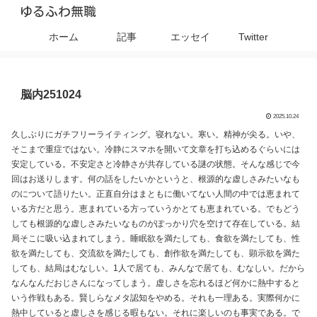
ゆるふわ無職
ホーム
記事
エッセイ
Twitter
脳内251024
2025.10.24
久しぶりにガチフリーライティング。寝れない。寒い。精神が尖る。いや、
そこまで重症ではない。冷静にスマホを開いて文章を打ち込めるぐらいには
安定している。不安定さと冷静さが共存している謎の状態。そんな感じで今
回はお送りします。何の話をしたいかというと、根源的な虚しさみたいなも
のについて語りたい。正直自分はまともに働いてない人間の中では恵まれて
いる方だと思う。恵まれている方っていうかとても恵まれている。でもどう
しても根源的な虚しさみたいなものがぽっかり穴を空けて存在している。結
局そこに吸い込まれてしまう。睡眠欲を満たしても、食欲を満たしても、性
欲を満たしても、交流欲を満たしても、創作欲を満たしても、顕示欲を満た
しても、結局はむなしい。1人で居ても、みんなで居ても、むなしい。だから
なんなんだおじさんになってしまう。虚しさを忘れるほど何かに熱中すると
いう作戦もある。賢しらなメタ認知をやめる。それも一理ある。実際何かに
熱中していると虚しさを感じる暇もない。それに楽しいのも事実である。で