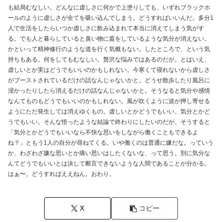
も結局むなしい。どんなに虚しさに何かで上塗りしても、いずれブラックホ
ールのように虚しさが全てを吸い込んでしまう。どうすればいいんだ。多分1
人で生活をしたらいつか虚しさに飲み込まれて本当に消えてしまう気がす
る。でも人と暮らしていると臭い物に蓋をしているような気分が消えない。
かといって精神修行のような道を行く気概もない。したところで、という気
持ちもある。何をしてもむなしい。贅沢な悩みではあるのだが。とはいえ、
虚しいとか実はどうでもいいのかもしれない。今寒くて寝れないから虚しさ
がブーストされているだけの話なんじゃないかと。どうせ散歩したり風呂に
浸かったりしたら消えるだけの話なんじゃないかと。そうなると気分や感情
なんてものもどうでもいいのかもしれない。風が吹くように波が押し寄せる
ようにただ発生しては消えゆくもの。虚しいとかどうでもいい。気分とかど
うでもいい。そんな悟ったような結論で終わりにしたいのだが、そうすると
「気分とかどうでもいいなら不快な思いをしながら働くこともできるよ
ね？」ともう1人の自分が尋ねてくる。いや働くのは普通に嫌だな。っていう
か、わざわざ嫌な思いとか痛い思いはしたくないな、って思う。別に気分な
んてどうでもいいとは決して断言できないような人間であることが分かる。
はぁ〜。どうすればええねん。おわり。
X
コピー