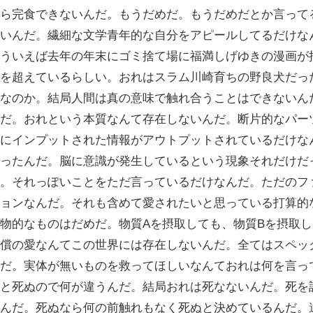
ら完食できないんだ。もうだめだ。もうだめだとか言って
いんだ。繊細な文学青年的な自分をアピールしてるだけな
ういえば去年の年末にゴミ捨て場に福満しげゆきの漫画が
を超えているらしい。おれはスラム川崎育ちの野良犬だっ
なのか。結局人間は真の意味で触れ合うことはできないん
だ。おれという本質なんて存在しないんだ。断片的なパー
にインプットされた情報がアウトプットされているだけな
ったんだ。脳に意識が発生しているという現象それだけだ
。それっぽいことをただ言っているだけなんだ。ただのフ
ョンなんだ。それも含めて愛されたいと思っている打算的
物的なものはだめだ。物質Aを摂取しても、物質Bを摂取
償の愛なんてこの世界には存在しないんだ。全てはスペッ
だ。実体が無いものを救ってほしいなんておれは何を言っ
と死ぬので何が違うんだ。結局おれは死なないんだ。死を
んだ。死ぬなら何の前触れもなく死ぬと決めているんだ。