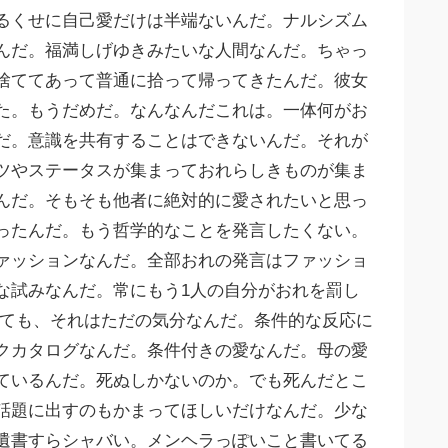
るくせに自己愛だけは半端ないんだ。ナルシズム
んだ。福満しげゆきみたいな人間なんだ。ちゃっ
捨ててあって普通に拾って帰ってきたんだ。彼女
た。もうだめだ。なんなんだこれは。一体何がお
だ。意識を共有することはできないんだ。それが
ツやステータスが集まっておれらしきものが集ま
んだ。そもそも他者に絶対的に愛されたいと思っ
ったんだ。もう哲学的なことを発言したくない。
ァッションなんだ。全部おれの発言はファッショ
な試みなんだ。常にもう1人の自分がおれを罰し
しても、それはただの気分なんだ。条件的な反応に
クカタログなんだ。条件付きの愛なんだ。母の愛
ているんだ。死ぬしかないのか。でも死んだとこ
話題に出すのもかまってほしいだけなんだ。少な
遺書すらシャバい。メンヘラっぽいこと書いてる