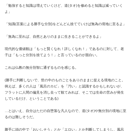
「勉強すると知識は増えていくけど、道(タオ)を修めると知識は減っていく
よ」
「知識(言葉による勝手な分別)をどんどん捨てていけば無為の境地に至るよ」
「無為に至れば、自然とありのままに生きることができるよ」
現代的な価値観は「もっと賢くなれ！詳しくなれ！」であるのに対して、老
子は「もっと分別を捨てよう！」と言っているのが面白い。
これは仏教の無分別智に通ずるものを感じる。
(勝手に判断しないで、世の中のものごとをありのままに捉える境地のこと。
例えば、多くの人は「風呂のカビ」を「汚い」と認識するかもしれないが、
フラットに人間の偏見を消し去って観てみれば、そこでは生命の営みが発生
しているだけ、ということである)
…とはいえ、自分はただの自堕落な凡人なので、道(タオ)や無分別の境地に至
るのは難しそうだ。
勝手に頭の中で「おいしそう」とか「エロい」とか判断してしまうし、風呂