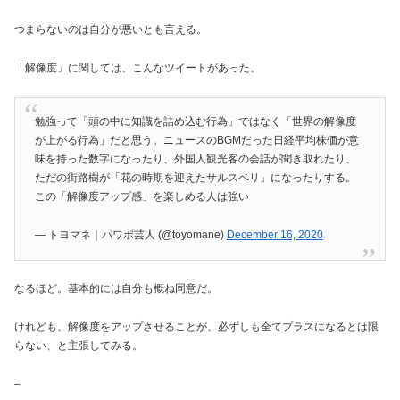
つまらないのは自分が悪いとも言える。
「解像度」に関しては、こんなツイートがあった。
勉強って「頭の中に知識を詰め込む行為」ではなく「世界の解像度
が上がる行為」だと思う。ニュースのBGMだった日経平均株価が意
味を持った数字になったり、外国人観光客の会話が聞き取れたり、
ただの街路樹が「花の時期を迎えたサルスベリ」になったりする。
この「解像度アップ感」を楽しめる人は強い
— トヨマネ｜パワポ芸人 (@toyomane)
December 16, 2020
なるほど。基本的には自分も概ね同意だ。
けれども、解像度をアップさせることが、必ずしも全てプラスになるとは限
らない、と主張してみる。
–