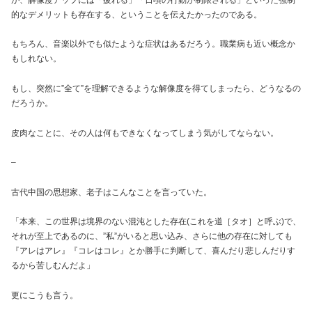
的なデメリットも存在する、ということを伝えたかったのである。
もちろん、音楽以外でも似たような症状はあるだろう。職業病も近い概念か
もしれない。
もし、突然に”全て”を理解できるような解像度を得てしまったら、どうなるの
だろうか。
皮肉なことに、その人は何もできなくなってしまう気がしてならない。
–
古代中国の思想家、老子はこんなことを言っていた。
「本来、この世界は境界のない混沌とした存在(これを道［タオ］と呼ぶ)で、
それが至上であるのに、”私”がいると思い込み、さらに他の存在に対しても
『アレはアレ』『コレはコレ』とか勝手に判断して、喜んだり悲しんだりす
るから苦しむんだよ」
更にこうも言う。