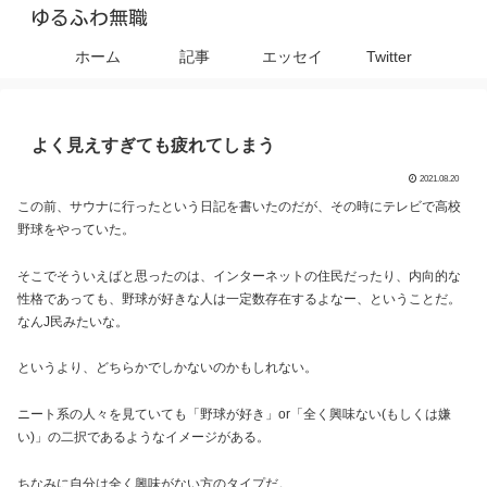
ゆるふわ無職
ホーム
記事
エッセイ
Twitter
よく見えすぎても疲れてしまう
2021.08.20
この前、サウナに行ったという日記を書いたのだが、その時にテレビで高校
野球をやっていた。
そこでそういえばと思ったのは、インターネットの住民だったり、内向的な
性格であっても、野球が好きな人は一定数存在するよなー、ということだ。
なんJ民みたいな。
というより、どちらかでしかないのかもしれない。
ニート系の人々を見ていても「野球が好き」or「全く興味ない(もしくは嫌
い)」の二択であるようなイメージがある。
ちなみに自分は全く興味がない方のタイプだ。