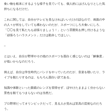
食い物を粗末にするような様子を見ていても、個人的にはげんなりとした気
持ちになるだけだ。
これに関しては、自分がテレビを見なければいいだけの話なので、画面の中
の人々が何をしていても構わないのだが、スポーツにしろ大食いにしろ、
「◯◯を見て私たちも頑張りましょう！」という雰囲気を押し付けるような
「頑張ろうハラスメント」だけは勘弁してほしい。
–
とはいえ、自分が野球やその他のスポーツを面白く感じないのは「解像度」
が低いからなのだろう。
例えば、自分は学生時代にバンドをやっていたのだが、音楽を聴いたり、ラ
イブを観たりするのは、もちろん面白い訳である。
知識や体験といった眼鏡のレンズを習得せず、ぼやけたままよく分からない
景色を観てもつまらないのは当然だ。
プロ野球だってオリンピックだって、見る人が見れば至高の芸術なのだろ
う。