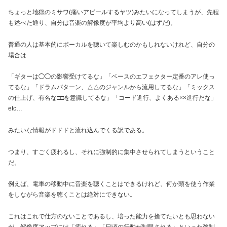
ちょっと地獄のミサワ(痛いアピールするヤツ)みたいになってしまうが、先程
も述べた通り、自分は音楽の解像度が平均より高い(はずだ)。
普通の人は基本的にボーカルを聴いて楽しむのかもしれないけれど、自分の
場合は
「ギターは◯◯の影響受けてるな」「ベースのエフェクター定番のアレ使っ
てるな」「ドラムパターン、△△のジャンルから流用してるな」「ミックス
の仕上げ、有名な□□を意識してるな」「コード進行、よくある××進行だな」
etc…
みたいな情報がドドドと流れ込んでくる訳である。
つまり、すごく疲れるし、それに強制的に集中させられてしまうということ
だ。
例えば、電車の移動中に音楽を聴くことはできるけれど、何か頭を使う作業
をしながら音楽を聴くことは絶対にできない。
これはこれで仕方のないことであるし、培った能力を捨てたいとも思わない
が、解像度アップには「疲れる」「日頃の行動が制限される」といった強制